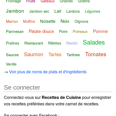
Fruits
Fromage
Gâteaux
Graines
Gratins
Jambon
Lait
Jambon sec
Lardons
Légumes
Noix
Noisette
Marron
Muffins
Oignons
Patate douce
Pomme
Parmesan
Poireaux
Poire
Salades
Restaurant
Pralines
Rillettes
Risotto
Tomates
Saumon
Tartes
Sauces
Tartines
Vanille
→
Voir plus de noms de plats et d'ingrédients
Se connecter
Connectez-vous sur
Recettes de Cuisine
pour enregistrer
vos recettes préférées dans votre carnet de recettes.
Se connecter avec Facebook :