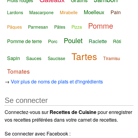
Fruits rouges
Moelleux
Pain
Lardons
Mascarpone
Mirabelle
Pomme
Pâques
Parmesan
Pâtes
Pizza
Poulet
Pomme de terre
Raclette
Porc
Rôti
Tartes
Sapin
Sauces
Saucisse
Tiramisu
Tomates
→
Voir plus de noms de plats et d'ingrédients
Se connecter
Connectez-vous sur
Recettes de Cuisine
pour enregistrer
vos recettes préférées dans votre carnet de recettes.
Se connecter avec Facebook :