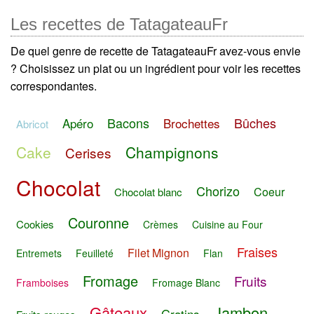
Les recettes de TatagateauFr
De quel genre de recette de TatagateauFr avez-vous envie
? Choisissez un plat ou un ingrédient pour voir les recettes
correspondantes.
Bacons
Bûches
Apéro
Brochettes
Abricot
Cake
Champignons
Cerises
Chocolat
Chorizo
Coeur
Chocolat blanc
Couronne
Cookies
Crèmes
Cuisine au Four
Fraises
Filet Mignon
Entremets
Feuilleté
Flan
Fromage
Fruits
Framboises
Fromage Blanc
Gâteaux
Jambon
Gratins