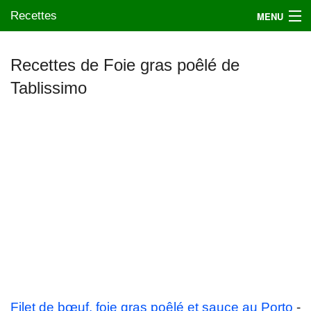
Recettes
MENU
Recettes de Foie gras poêlé de
Tablissimo
Mes blogs préférés
Filet de bœuf, foie gras poêlé et sauce au Porto
-