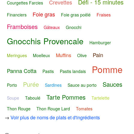
Défi - 15 minutes
Crevettes
Courgettes Farcies
Foie gras
Financiers
Foie gras poêlé
Fraises
Framboises
Gâteaux
Gnocchi
Gnocchis Provencale
Hamburger
Pain
Muffins
Meringues
Moelleux
Olive
Pomme
Panna Cotta
Pastis
Pastis landais
Purée
Sauces
Porto
Sardines
Sauce au porto
Tarte Pommes
Soupe
Taboulé
Tartelette
Thon Rouge
Thon Rouge Lard
Tomates
→
Voir plus de noms de plats et d'ingrédients