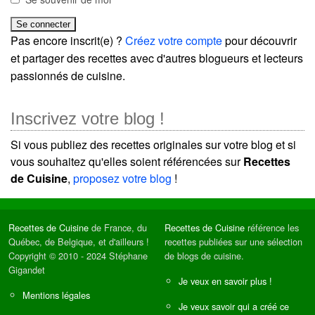
Pas encore inscrit(e) ?
Créez votre compte
pour découvrir
et partager des recettes avec d'autres blogueurs et lecteurs
passionnés de cuisine.
Inscrivez votre blog !
Si vous publiez des recettes originales sur votre blog et si
vous souhaitez qu'elles soient référencées sur
Recettes
de Cuisine
,
proposez votre blog
!
Recettes de Cuisine
de France, du
Recettes de Cuisine
référence les
Québec, de Belgique, et d'ailleurs !
recettes publiées sur une sélection
Copyright © 2010 - 2024 Stéphane
de blogs de cuisine.
Gigandet
Je veux en savoir plus !
Mentions légales
Je veux savoir qui a créé ce