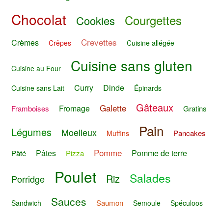
Chocolat
Courgettes
Cookies
Crevettes
Crèmes
Crêpes
Cuisine allégée
Cuisine sans gluten
Cuisine au Four
Curry
Dinde
Cuisine sans Lait
Épinards
Gâteaux
Galette
Fromage
Framboises
Gratins
Pain
Légumes
Moelleux
Pancakes
Muffins
Pomme
Pâtes
Pomme de terre
Pâté
Pizza
Poulet
Salades
Riz
Porridge
Sauces
Saumon
Sandwich
Semoule
Spéculoos