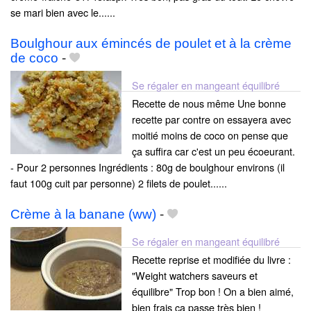
se mari bien avec le......
Boulghour aux émincés de poulet et à la crème
de coco
-
Se régaler en mangeant équilibré
Recette de nous même Une bonne
recette par contre on essayera avec
moitié moins de coco on pense que
ça suffira car c'est un peu écoeurant.
- Pour 2 personnes Ingrédients : 80g de boulghour environs (il
faut 100g cuit par personne) 2 filets de poulet......
Crème à la banane (ww)
-
Se régaler en mangeant équilibré
Recette reprise et modifiée du livre :
"Weight watchers saveurs et
équilibre" Trop bon ! On a bien aimé,
bien frais ça passe très bien !