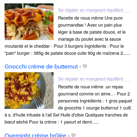
Se régaler en mangeant équilibré
Recette de nous même Une pure
gourmandise ! Avec un pain plus
léger à base de patate douce, et le
mariage du poulet avec la sauce
moutardé et le cheddar - Pour 3 burgers Ingrédients : Pour le
"pain" burger : 385g de patate douce cuite 90g de maïzena 2......
Gnocchi crème de butternut
-
Se régaler en mangeant équilibré
Recette de nous même .un repas
gourmand comme on aime.. - Pour 2
personnes Ingrédients : 1 gros paquet
de gnocchis 1 courge butternut 1 cuill.
à s. d'huile infusée à l'ail Sel Huile d'olive Quelques tranches de
bœuf séché Pour la crème : 1 yaourt et demi......
Overnight crème brûlée
-