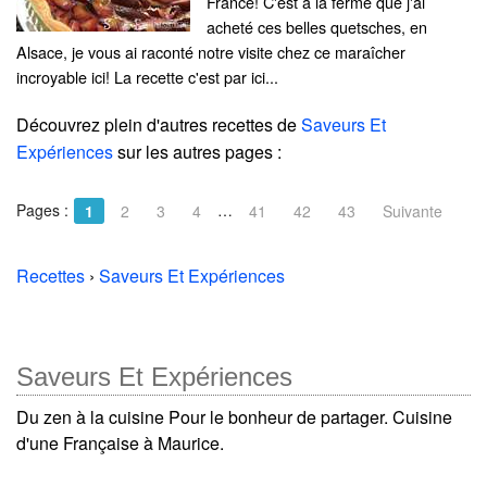
France! C'est à la ferme que j'ai
acheté ces belles quetsches, en
Alsace, je vous ai raconté notre visite chez ce maraîcher
incroyable ici! La recette c'est par ici...
Découvrez plein d'autres recettes de
Saveurs Et
Expériences
sur les autres pages :
Pages :
…
1
2
3
4
41
42
43
Suivante
Recettes
›
Saveurs Et Expériences
Saveurs Et Expériences
Du zen à la cuisine Pour le bonheur de partager. Cuisine
d'une Française à Maurice.