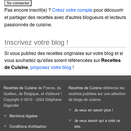
Pas encore inscrit(e) ?
Créez votre compte
pour découvrir
et partager des recettes avec d'autres blogueurs et lecteurs
passionnés de cuisine.
Inscrivez votre blog !
Si vous publiez des recettes originales sur votre blog et si
vous souhaitez qu'elles soient référencées sur
Recettes
de Cuisine
,
proposez votre blog
!
Recettes de Cuisine
de France, du
Recettes de Cuisine
référence les
Québec, de Belgique, et d'ailleurs !
recettes publiées sur une sélection
Copyright © 2010 - 2024 Stéphane
de blogs de cuisine.
Gigandet
Je veux en savoir plus !
Mentions légales
Je veux savoir qui a créé ce
Conditions d'utilisation
site.