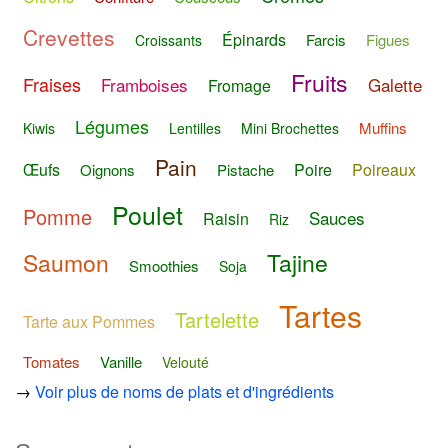
Crevettes
Épinards
Farcis
Figues
Croissants
Fruits
Fraises
Framboises
Galette
Fromage
Légumes
Muffins
Kiwis
Lentilles
Mini Brochettes
Pain
Œufs
Poire
Poireaux
Oignons
Pistache
Poulet
Pomme
Sauces
Raisin
Riz
Saumon
Tajine
Smoothies
Soja
Tartes
Tartelette
Tarte aux Pommes
Tomates
Vanille
Velouté
→
Voir plus de noms de plats et d'ingrédients