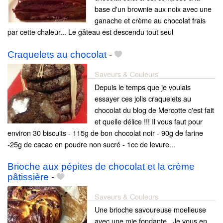
base d'un brownie aux noix avec une
ganache et crème au chocolat frais
par cette chaleur... Le gâteau est descendu tout seul
Craquelets au chocolat
-
Saveurs & Couleurs
Depuis le temps que je voulais
essayer ces jolis craquelets au
chocolat du blog de Mercotte c'est fait
et quelle délice !!! Il vous faut pour
environ 30 biscuits - 115g de bon chocolat noir - 90g de farine
-25g de cacao en poudre non sucré - 1cc de levure...
Brioche aux pépites de chocolat et la crème
pâtissière
-
Saveurs & Couleurs
Une brioche savoureuse moelleuse
avec une mie fondante...Je vous en