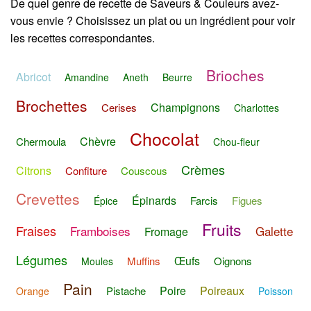
De quel genre de recette de Saveurs & Couleurs avez-
vous envie ? Choisissez un plat ou un ingrédient pour voir
les recettes correspondantes.
Brioches
Abricot
Amandine
Aneth
Beurre
Brochettes
Champignons
Cerises
Charlottes
Chocolat
Chèvre
Chermoula
Chou-fleur
Crèmes
Citrons
Confiture
Couscous
Crevettes
Épinards
Farcis
Figues
Épice
Fruits
Fraises
Framboises
Galette
Fromage
Légumes
Œufs
Muffins
Oignons
Moules
Pain
Poire
Poireaux
Pistache
Orange
Poisson