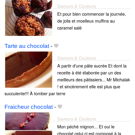
Saveurs & Couleurs
Et pour bien commencer la journée,
de jolis et moelleux muffins au
caramel salé
Tarte au chocolat
-
Saveurs & Couleurs
A partir d'une pâte sucrée Et dont la
recette à été élaborée par un des
meilleurs des pâtissiers... Mr Michalak
! et sincèrement elle est plus que
succulente!!! À tomber par terre
Fraicheur chocolat
-
Saveurs & Couleurs
Mon péché mignon... Et oui le
chocolat celui ci est composé à la