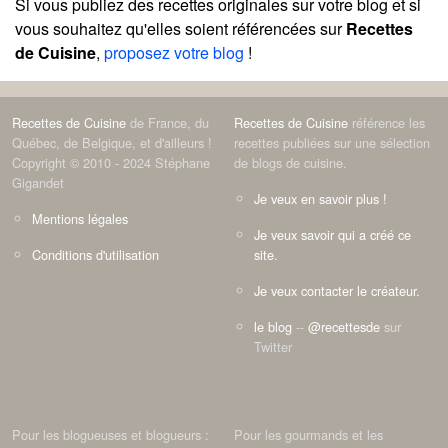
Si vous publiez des recettes originales sur votre blog et si
vous souhaitez qu'elles soient référencées sur
Recettes
de Cuisine
,
proposez votre blog
!
Recettes de Cuisine
de France, du
Recettes de Cuisine
référence les
Québec, de Belgique, et d'ailleurs !
recettes publiées sur une sélection
Copyright © 2010 - 2024 Stéphane
de blogs de cuisine.
Gigandet
Je veux en savoir plus !
Mentions légales
Je veux savoir qui a créé ce
Conditions d'utilisation
site.
Je veux contacter le créateur.
le blog
--
@recettesde
sur
Twitter
Pour les blogueuses et blogueurs :
Pour les gourmands et les