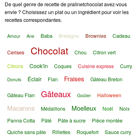
De quel genre de recette de pralinetchocolat avez-vous
envie ? Choisissez un plat ou un ingrédient pour voir les
recettes correspondantes.
Baba
Bretagne
Brownies
Cadeau
Amour
Ane
Chocolat
Cerises
Chou
Citron vert
Cook'in
Citrons
Coques
Cuisine express
Curry
Fraises
Éclair
Flan
Gâteau Breton
Donuts
Gâteaux
Gâteau Flan
Halloween
Goûter
Macarons
Moelleux
Médaillons
Noël
Noix
Panna Cotta
Pâté
Pâte à sucre
Pièce montée
Quiche sans pâte
Rillettes
Roquefort
Sauce curry