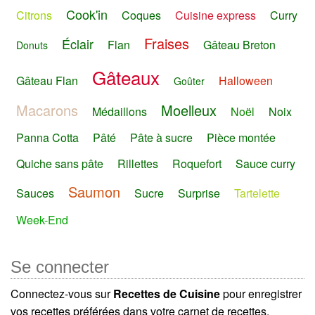
Cook'in
Citrons
Coques
Cuisine express
Curry
Fraises
Éclair
Flan
Gâteau Breton
Donuts
Gâteaux
Gâteau Flan
Halloween
Goûter
Macarons
Moelleux
Médaillons
Noël
Noix
Panna Cotta
Pâté
Pâte à sucre
Pièce montée
Quiche sans pâte
Rillettes
Roquefort
Sauce curry
Saumon
Sauces
Sucre
Surprise
Tartelette
Week-End
Se connecter
Connectez-vous sur
Recettes de Cuisine
pour enregistrer
vos recettes préférées dans votre carnet de recettes.