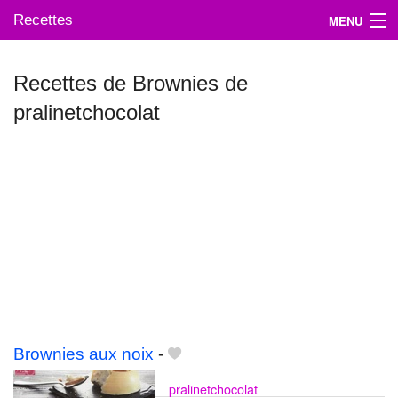
Recettes
MENU
Recettes de Brownies de
pralinetchocolat
Mes blogs préférés
Brownies aux noix
-
pralinetchocolat