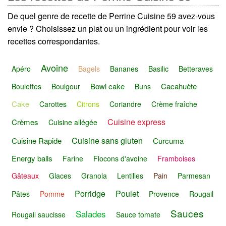
De quel genre de recette de Perrine Cuisine 59 avez-vous
envie ? Choisissez un plat ou un ingrédient pour voir les
recettes correspondantes.
Avoine
Apéro
Bagels
Bananes
Basilic
Betteraves
Bowl cake
Cacahuète
Boulettes
Boulgour
Buns
Cake
Carottes
Citrons
Coriandre
Crème fraîche
Cuisine express
Crèmes
Cuisine allégée
Cuisine sans gluten
Cuisine Rapide
Curcuma
Energy balls
Farine
Flocons d'avoine
Framboises
Gâteaux
Glaces
Granola
Lentilles
Pain
Parmesan
Porridge
Poulet
Pâtes
Pomme
Provence
Rougail
Sauces
Salades
Rougail saucisse
Sauce tomate