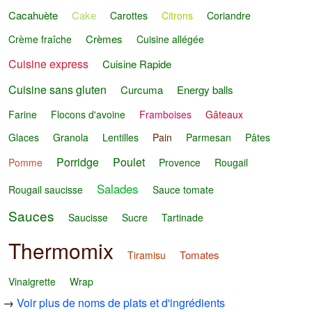
Cacahuète
Cake
Carottes
Citrons
Coriandre
Crèmes
Crème fraîche
Cuisine allégée
Cuisine express
Cuisine Rapide
Cuisine sans gluten
Curcuma
Energy balls
Farine
Flocons d'avoine
Framboises
Gâteaux
Glaces
Granola
Lentilles
Pain
Parmesan
Pâtes
Porridge
Poulet
Pomme
Provence
Rougail
Salades
Rougail saucisse
Sauce tomate
Sauces
Saucisse
Sucre
Tartinade
Thermomix
Tomates
Tiramisu
Vinaigrette
Wrap
→
Voir plus de noms de plats et d'ingrédients