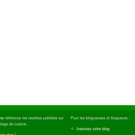
ine
référence les recettes publiées sur
Pour les blogueuses et blogueurs :
blogs de cuisine.
Inscrivez votre blog
oir plus !