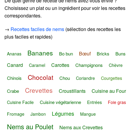
De quel genre de recette de nems avez-vous envie ?
Choisissez un plat ou un ingrédient pour voir les recettes
correspondantes.
→
Recettes faciles de nems
(sélection des recettes les
plus faciles et rapides)
Bananes
Bœuf
Bo bun
Bricks
Buns
Ananas
Canard
Carottes
Champignons
Caramel
Chèvre
Chocolat
Chinois
Chou
Coriandre
Courgettes
Crevettes
Croustillants
Cuisine au Four
Crabe
Cuisine végétarienne
Cuisine Facile
Entrées
Foie gras
Légumes
Fromage
Jambon
Mangue
Nems au Poulet
Nems aux Crevettes