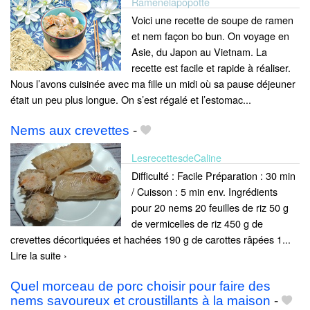
Ramenelapopotte
Voici une recette de soupe de ramen
et nem façon bo bun. On voyage en
Asie, du Japon au Vietnam. La
recette est facile et rapide à réaliser.
Nous l’avons cuisinée avec ma fille un midi où sa pause déjeuner
était un peu plus longue. On s’est régalé et l’estomac...
Nems aux crevettes
-
LesrecettesdeCaline
Difficulté : Facile Préparation : 30 min
/ Cuisson : 5 min env. Ingrédients
pour 20 nems 20 feuilles de riz 50 g
de vermicelles de riz 450 g de
crevettes décortiquées et hachées 190 g de carottes râpées 1...
Lire la suite ›
Quel morceau de porc choisir pour faire des
nems savoureux et croustillants à la maison
-