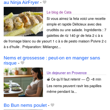
au Ninja AirFryer
-
Le blog de Cata
Si vous aimez la feta voici une recette
simple et rapide Délicieux avec des
crudités ou une salade. Ingrédients : 7
galettes de riz 140 gr de feta 2 c à s
de fromage blanc ou de yaourt 1 c à s de pesto maison Poivre 2 c
à s d'huile . Préparation: Mélangez...
Nems et grossesse : peut-on en manger sans
risque
-
Un dejeuner en Provence
🍯 Ce qu’il faut retenir — ⏱ ~8 min
Les nems peuvent ravir les papilles
même pendant la...
Bo Bun nems poulet
-