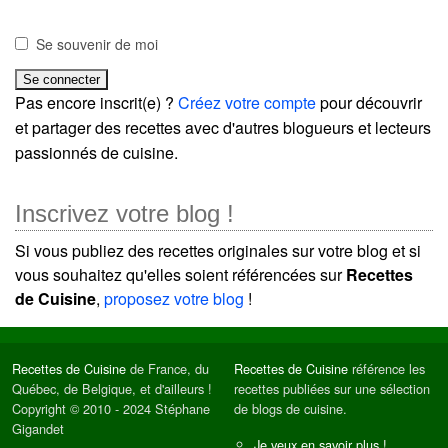
Se souvenir de moi
Pas encore inscrit(e) ?
Créez votre compte
pour découvrir
et partager des recettes avec d'autres blogueurs et lecteurs
passionnés de cuisine.
Inscrivez votre blog !
Si vous publiez des recettes originales sur votre blog et si
vous souhaitez qu'elles soient référencées sur
Recettes
de Cuisine
,
proposez votre blog
!
Recettes de Cuisine
de France, du
Recettes de Cuisine
référence les
Québec, de Belgique, et d'ailleurs !
recettes publiées sur une sélection
Copyright © 2010 - 2024 Stéphane
de blogs de cuisine.
Gigandet
Je veux en savoir plus !