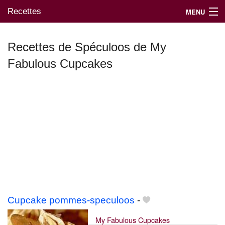
Recettes
MENU
Recettes de Spéculoos de My
Fabulous Cupcakes
Mes blogs préférés
Cupcake pommes-speculoos
-
My Fabulous Cupcakes