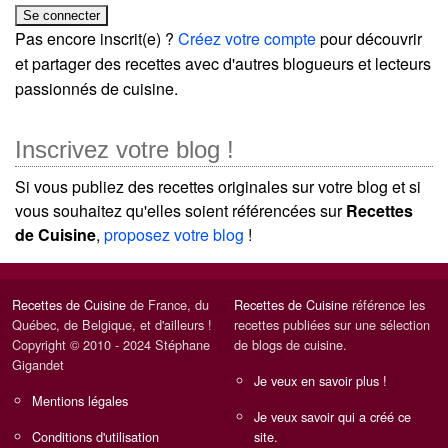
Pas encore inscrit(e) ?
Créez votre compte
pour découvrir
et partager des recettes avec d'autres blogueurs et lecteurs
passionnés de cuisine.
Inscrivez votre blog !
Si vous publiez des recettes originales sur votre blog et si
vous souhaitez qu'elles soient référencées sur
Recettes
de Cuisine
,
proposez votre blog
!
Recettes de Cuisine
de France, du
Recettes de Cuisine
référence les
Québec, de Belgique, et d'ailleurs !
recettes publiées sur une sélection
Copyright © 2010 - 2024 Stéphane
de blogs de cuisine.
Gigandet
Je veux en savoir plus !
Mentions légales
Je veux savoir qui a créé ce
Conditions d'utilisation
site.