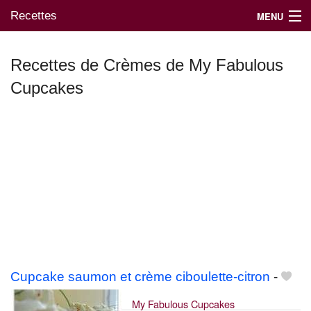
Recettes
MENU
Recettes de Crèmes de My Fabulous
Cupcakes
Mes blogs préférés
Cupcake saumon et crème ciboulette-citron
-
My Fabulous Cupcakes