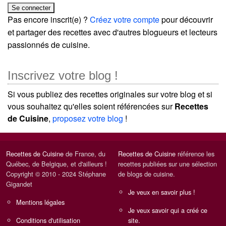
Pas encore inscrit(e) ?
Créez votre compte
pour découvrir
et partager des recettes avec d'autres blogueurs et lecteurs
passionnés de cuisine.
Inscrivez votre blog !
Si vous publiez des recettes originales sur votre blog et si
vous souhaitez qu'elles soient référencées sur
Recettes
de Cuisine
,
proposez votre blog
!
Recettes de Cuisine
de France, du
Recettes de Cuisine
référence les
Québec, de Belgique, et d'ailleurs !
recettes publiées sur une sélection
Copyright © 2010 - 2024 Stéphane
de blogs de cuisine.
Gigandet
Je veux en savoir plus !
Mentions légales
Je veux savoir qui a créé ce
Conditions d'utilisation
site.