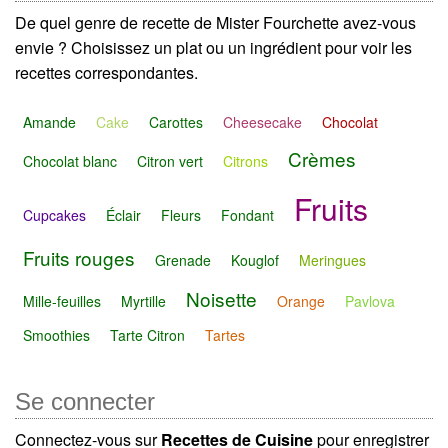
De quel genre de recette de Mister Fourchette avez-vous
envie ? Choisissez un plat ou un ingrédient pour voir les
recettes correspondantes.
Amande
Cake
Carottes
Cheesecake
Chocolat
Crèmes
Chocolat blanc
Citron vert
Citrons
Fruits
Cupcakes
Éclair
Fleurs
Fondant
Fruits rouges
Grenade
Kouglof
Meringues
Noisette
Mille-feuilles
Myrtille
Orange
Pavlova
Smoothies
Tarte Citron
Tartes
Se connecter
Connectez-vous sur
Recettes de Cuisine
pour enregistrer