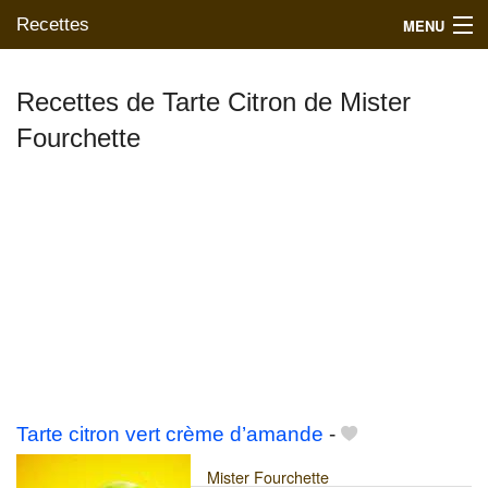
Recettes
MENU
Recettes de Tarte Citron de Mister
Fourchette
Mes blogs préférés
Tarte citron vert crème d’amande
-
Mister Fourchette