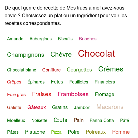
De quel genre de recette de Mes trucs à moi avez-vous
envie ? Choisissez un plat ou un ingrédient pour voir les
recettes correspondantes.
Brioches
Amande
Aubergines
Biscuits
Chocolat
Chèvre
Champignons
Crèmes
Courgettes
Confiture
Chocolat blanc
Fêtes
Feuilletés
Crêpes
Épinards
Financiers
Fraises
Framboises
Fromage
Foie gras
Macarons
Gâteaux
Gratins
Jambon
Galette
Œufs
Pain
Moelleux
Noisette
Panna Cotta
Pâté
Pistache
Poireaux
Pomme
Poire
Pâtes
Pizza