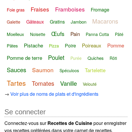
Fraises
Framboises
Fromage
Foie gras
Macarons
Gâteaux
Gratins
Jambon
Galette
Œufs
Pain
Moelleux
Noisette
Panna Cotta
Pâté
Pistache
Poireaux
Pomme
Poire
Pâtes
Pizza
Poulet
Pomme de terre
Quiches
Purée
Rôti
Sauces
Saumon
Tartelette
Spéculoos
Tartes
Tomates
Vanille
Velouté
→
Voir plus de noms de plats et d'ingrédients
Se connecter
Connectez-vous sur
Recettes de Cuisine
pour enregistrer
vos recettes préférées dans votre carnet de recettes.