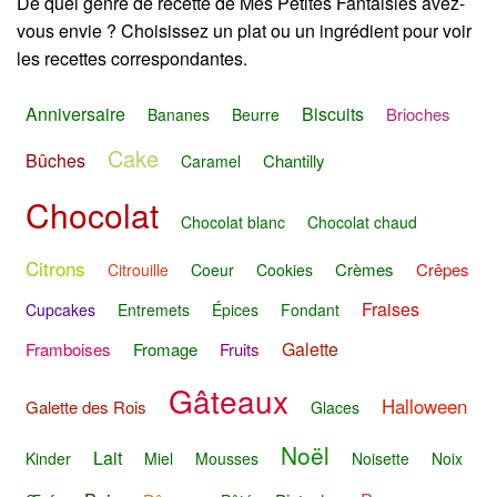
De quel genre de recette de Mes Petites Fantaisies avez-
vous envie ? Choisissez un plat ou un ingrédient pour voir
les recettes correspondantes.
Anniversaire
Biscuits
Brioches
Bananes
Beurre
Cake
Bûches
Chantilly
Caramel
Chocolat
Chocolat blanc
Chocolat chaud
Citrons
Crèmes
Crêpes
Citrouille
Coeur
Cookies
Fraises
Cupcakes
Entremets
Épices
Fondant
Galette
Framboises
Fromage
Fruits
Gâteaux
Halloween
Galette des Rois
Glaces
Noël
Lait
Kinder
Miel
Mousses
Noisette
Noix