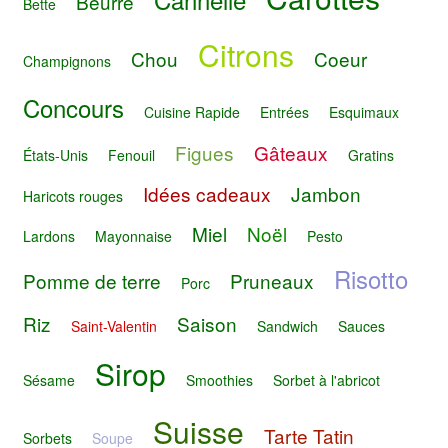
Beurre
Bette
Citrons
Chou
Coeur
Champignons
Concours
Cuisine Rapide
Entrées
Esquimaux
Figues
Gâteaux
États-Unis
Fenouil
Gratins
Idées cadeaux
Jambon
Haricots rouges
Miel
Noël
Lardons
Mayonnaise
Pesto
Risotto
Pomme de terre
Pruneaux
Porc
Riz
Saison
Saint-Valentin
Sandwich
Sauces
Sirop
Sésame
Smoothies
Sorbet à l'abricot
Suisse
Tarte Tatin
Sorbets
Soupe