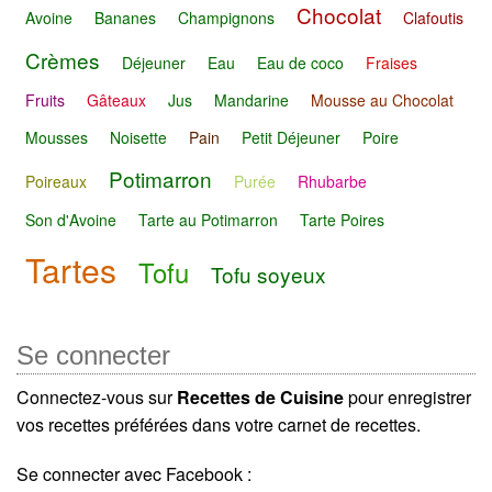
Chocolat
Avoine
Bananes
Champignons
Clafoutis
Crèmes
Déjeuner
Eau
Eau de coco
Fraises
Fruits
Gâteaux
Jus
Mandarine
Mousse au Chocolat
Mousses
Noisette
Pain
Petit Déjeuner
Poire
Potimarron
Poireaux
Purée
Rhubarbe
Son d'Avoine
Tarte au Potimarron
Tarte Poires
Tartes
Tofu
Tofu soyeux
Se connecter
Connectez-vous sur
Recettes de Cuisine
pour enregistrer
vos recettes préférées dans votre carnet de recettes.
Se connecter avec Facebook :