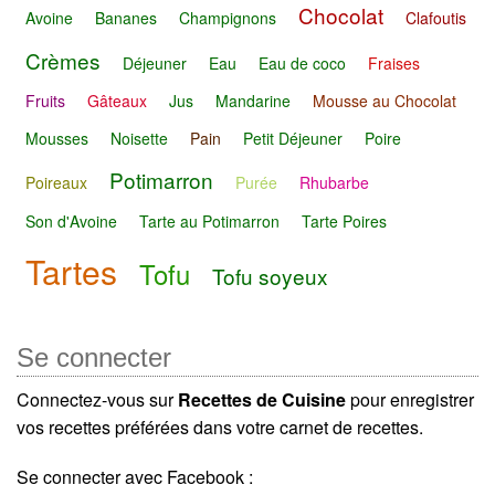
Chocolat
Avoine
Bananes
Champignons
Clafoutis
Crèmes
Déjeuner
Eau
Eau de coco
Fraises
Fruits
Gâteaux
Jus
Mandarine
Mousse au Chocolat
Mousses
Noisette
Pain
Petit Déjeuner
Poire
Potimarron
Poireaux
Purée
Rhubarbe
Son d'Avoine
Tarte au Potimarron
Tarte Poires
Tartes
Tofu
Tofu soyeux
Se connecter
Connectez-vous sur
Recettes de Cuisine
pour enregistrer
vos recettes préférées dans votre carnet de recettes.
Se connecter avec Facebook :