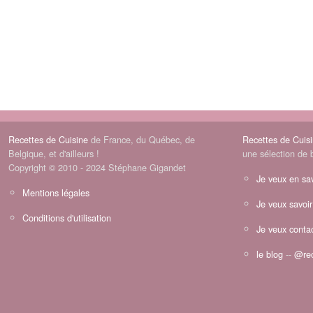
Recettes de Cuisine
de France, du Québec, de
Recettes de Cuis
Belgique, et d'ailleurs !
une sélection de 
Copyright © 2010 - 2024 Stéphane Gigandet
Je veux en sav
Mentions légales
Je veux savoir
Conditions d'utilisation
Je veux contac
le blog
--
@rec