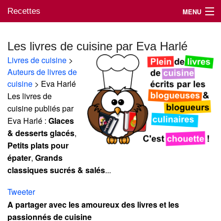
Recettes
MENU
Les livres de cuisine par Eva Harlé
Livres de cuisine
>
Mes blogs préférés
Auteurs de livres de
cuisine
> Eva Harlé
Les livres de
cuisine publiés par
Eva Harlé :
Glaces
& desserts glacés
,
Petits plats pour
épater
,
Grands
classiques sucrés & salés
...
Tweeter
A partager avec les amoureux des livres et les
passionnés de cuisine