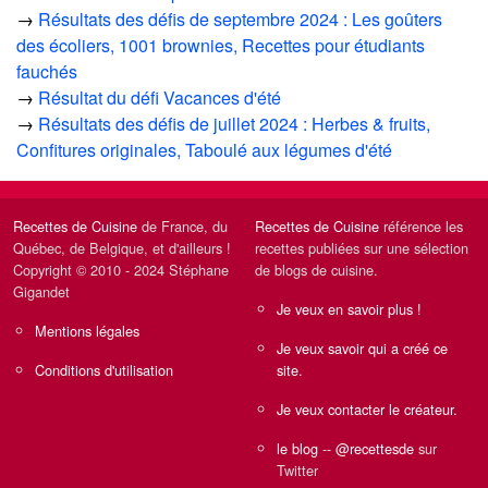
→
Résultats des défis de septembre 2024 : Les goûters
des écoliers, 1001 brownies, Recettes pour étudiants
fauchés
→
Résultat du défi Vacances d'été
→
Résultats des défis de juillet 2024 : Herbes & fruits,
Confitures originales, Taboulé aux légumes d'été
Recettes de Cuisine
de France, du
Recettes de Cuisine
référence les
Québec, de Belgique, et d'ailleurs !
recettes publiées sur une sélection
Copyright © 2010 - 2024 Stéphane
de blogs de cuisine.
Gigandet
Je veux en savoir plus !
Mentions légales
Je veux savoir qui a créé ce
Conditions d'utilisation
site.
Je veux contacter le créateur.
le blog
--
@recettesde
sur
Twitter