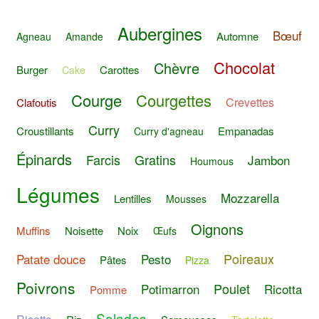
Aubergines
Bœuf
Automne
Agneau
Amande
Chocolat
Chèvre
Burger
Carottes
Cake
Courge
Courgettes
Crevettes
Clafoutis
Curry
Croustillants
Empanadas
Curry d'agneau
Épinards
Farcis
Gratins
Jambon
Houmous
Légumes
Mozzarella
Lentilles
Mousses
Oignons
Muffins
Noisette
Noix
Œufs
Poireaux
Patate douce
Pesto
Pâtes
Pizza
Poivrons
Poulet
Potimarron
Ricotta
Pomme
Salades