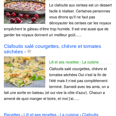
Le clafoutis aux cerises est un dessert
facile à réaliser. Certaines personnes
vous dirons qu'il ne faut pas
dénoyauter les cerises car les noyaux
empêchent le gâteau d'être trop humide. Il est vrai aussi que de
garder les noyaux donnent un meilleur goût......
Clafoutis salé courgettes, chèvre et tomates
séchées
-
Lili et ses recettes - La cuisine
Clafoutis salé courgettes, chèvre et
tomates séchées Oui c'est la fin de
l'été mais il n'est pas complètement
terminé. Samedi avec les amis, on a
fait une sortie en bateau (et oui vive la côte d'azur). Chacun a
amené de quoi manger et boire, et moi j'ai......
Recettes
›
Lili et ses recettes - La cuisine
›
Clafoutis