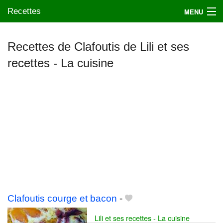
Recettes
MENU
Recettes de Clafoutis de Lili et ses
recettes - La cuisine
Mes blogs préférés
Clafoutis courge et bacon
-
Lili et ses recettes - La cuisine