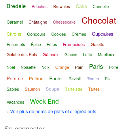
Bredele
Cake
Brioches
Brownies
Cannelle
Chocolat
Caramel
Châtaigne
Cheesecake
Cupcakes
Citrons
Concours
Cookies
Crèmes
Framboises
Galette
Encornets
Épice
Fêtes
Gâteaux
Galette des Rois
Glaces
Lotte
Moelleux
Paris
Pain
Noël
Noisette
Noix
Orange
Poire
Pomme
Poulet
Potiron
Ravioli
Risotto
Riz
Soupe
Tartes
Sablés
Saumon
Tartelette
Week-End
Vacances
→
Voir plus de noms de plats et d'ingrédients
Se connecter