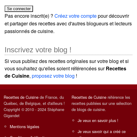
Pas encore inscrit(e) ?
Créez votre compte
pour découvrir
et partager des recettes avec d'autres blogueurs et lecteurs
passionnés de cuisine.
Inscrivez votre blog !
Si vous publiez des recettes originales sur votre blog et si
vous souhaitez qu'elles soient référencées sur
Recettes
de Cuisine
,
proposez votre blog
!
Recettes de Cuisine
de France, du
Recettes de Cuisine
référence les
Québec, de Belgique, et d'ailleurs !
recettes publiées sur une sélection
Copyright © 2010 - 2024 Stéphane
de blogs de cuisine.
Gigandet
Je veux en savoir plus !
Mentions légales
Je veux savoir qui a créé ce