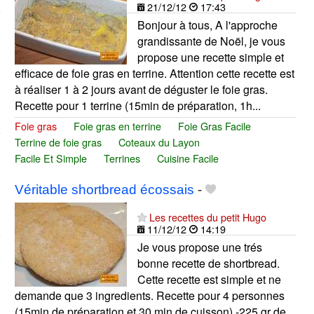
21/12/12
17:43
Bonjour à tous, A l'approche
grandissante de Noël, je vous
propose une recette simple et
efficace de foie gras en terrine. Attention cette recette est
à réaliser 1 à 2 jours avant de déguster le foie gras.
Recette pour 1 terrine (15min de préparation, 1h...
Foie gras
Foie gras en terrine
Foie Gras Facile
Terrine de foie gras
Coteaux du Layon
Facile Et Simple
Terrines
Cuisine Facile
Véritable shortbread écossais
-
Les recettes du petit Hugo
11/12/12
14:19
Je vous propose une trés
bonne recette de shortbread.
Cette recette est simple et ne
demande que 3 ingredients. Recette pour 4 personnes
(15min de préparation et 30 min de cuisson) -225 gr de