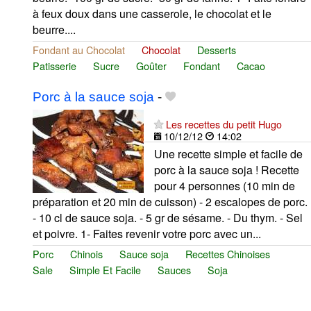
à feux doux dans une casserole, le chocolat et le
beurre....
Fondant au Chocolat
Chocolat
Desserts
Patisserie
Sucre
Goûter
Fondant
Cacao
Porc à la sauce soja
-
Les recettes du petit Hugo
10/12/12
14:02
Une recette simple et facile de
porc à la sauce soja ! Recette
pour 4 personnes (10 min de
préparation et 20 min de cuisson) - 2 escalopes de porc.
- 10 cl de sauce soja. - 5 gr de sésame. - Du thym. - Sel
et poivre. 1- Faites revenir votre porc avec un...
Porc
Chinois
Sauce soja
Recettes Chinoises
Sale
Simple Et Facile
Sauces
Soja