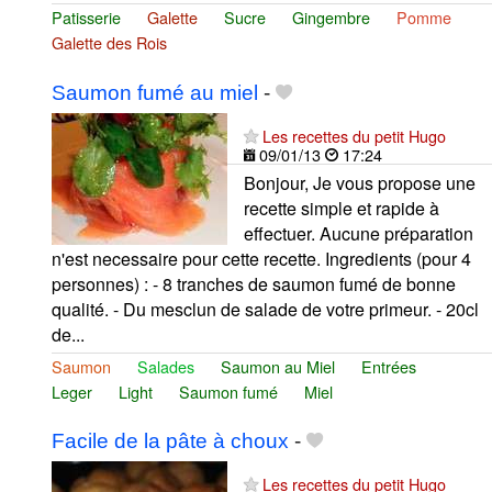
Patisserie
Galette
Sucre
Gingembre
Pomme
Galette des Rois
Saumon fumé au miel
-
Les recettes du petit Hugo
09/01/13
17:24
Bonjour, Je vous propose une
recette simple et rapide à
effectuer. Aucune préparation
n'est necessaire pour cette recette. Ingredients (pour 4
personnes) : - 8 tranches de saumon fumé de bonne
qualité. - Du mesclun de salade de votre primeur. - 20cl
de...
Saumon
Salades
Saumon au Miel
Entrées
Leger
Light
Saumon fumé
Miel
Facile de la pâte à choux
-
Les recettes du petit Hugo