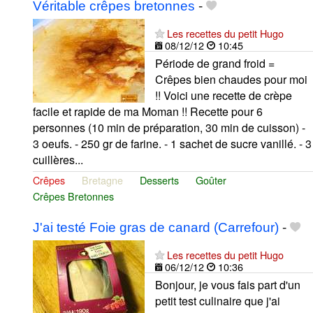
Véritable crêpes bretonnes
-
Les recettes du petit Hugo
08/12/12
10:45
Période de grand froid =
Crêpes bien chaudes pour moi
!! Voici une recette de crèpe
facile et rapide de ma Moman !! Recette pour 6
personnes (10 min de préparation, 30 min de cuisson) -
3 oeufs. - 250 gr de farine. - 1 sachet de sucre vanillé. - 3
cuillères...
Crêpes
Bretagne
Desserts
Goûter
Crêpes Bretonnes
J'ai testé Foie gras de canard (Carrefour)
-
Les recettes du petit Hugo
06/12/12
10:36
Bonjour, je vous fais part d'un
petit test culinaire que j'ai