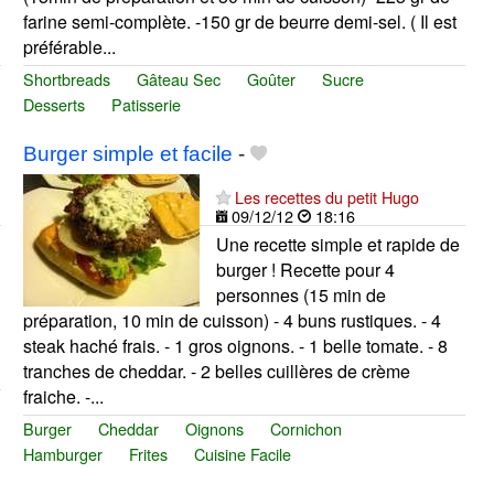
farine semi-complète. -150 gr de beurre demi-sel. ( Il est
préférable...
Shortbreads
Gâteau Sec
Goûter
Sucre
Desserts
Patisserie
Burger simple et facile
-
Les recettes du petit Hugo
09/12/12
18:16
Une recette simple et rapide de
burger ! Recette pour 4
personnes (15 min de
préparation, 10 min de cuisson) - 4 buns rustiques. - 4
steak haché frais. - 1 gros oignons. - 1 belle tomate. - 8
tranches de cheddar. - 2 belles cuillères de crème
fraiche. -...
Burger
Cheddar
Oignons
Cornichon
Hamburger
Frites
Cuisine Facile