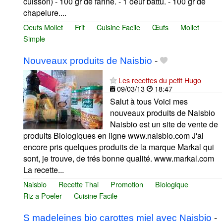
cuisson) - 100 gr de farine. - 1 oeuf battu. - 100 gr de
chapelure....
Oeufs Mollet
Frit
Cuisine Facile
Œufs
Mollet
Simple
Nouveaux produits de Naisbio
-
Les recettes du petit Hugo
09/03/13
18:47
Salut à tous Voici mes
nouveaux produits de Naisbio
Naisbio est un site de vente de
produits Biologiques en ligne www.naisbio.com J'ai
encore pris quelques produits de la marque Markal qui
sont, je trouve, de trés bonne qualité. www.markal.com
La recette...
Naisbio
Recette Thai
Promotion
Biologique
Riz a Poeler
Cuisine Facile
S madeleines bio carottes miel avec Naisbio
-