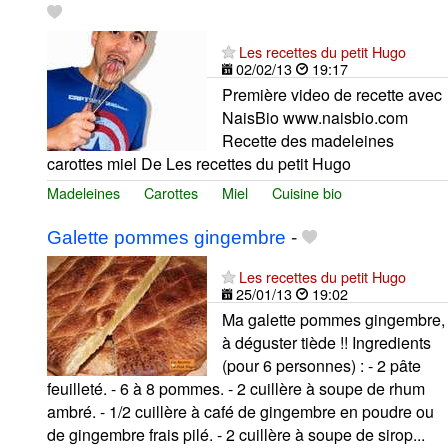
Les recettes du petit Hugo
02/02/13
19:17
Première video de recette avec
NaisBio www.naisbio.com
Recette des madeleines
carottes miel De Les recettes du petit Hugo
Madeleines
Carottes
Miel
Cuisine bio
Galette pommes gingembre
-
Les recettes du petit Hugo
25/01/13
19:02
Ma galette pommes gingembre,
à déguster tiède !! Ingredients
(pour 6 personnes) : - 2 pâte
feuilleté. - 6 à 8 pommes. - 2 cuillère à soupe de rhum
ambré. - 1/2 cuillère à café de gingembre en poudre ou
de gingembre frais pilé. - 2 cuillère à soupe de sirop...