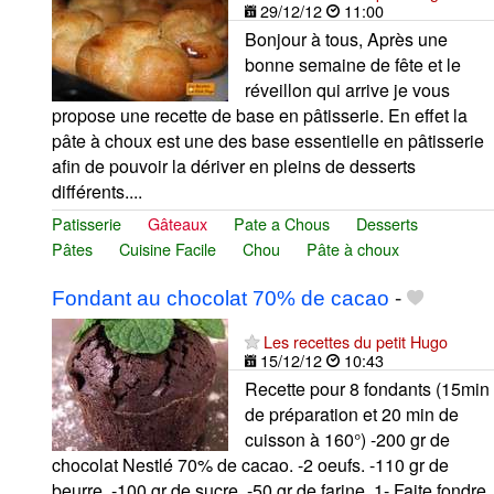
29/12/12
11:00
Bonjour à tous, Après une
bonne semaine de fête et le
réveillon qui arrive je vous
propose une recette de base en pâtisserie. En effet la
pâte à choux est une des base essentielle en pâtisserie
afin de pouvoir la dériver en pleins de desserts
différents....
Patisserie
Gâteaux
Pate a Chous
Desserts
Pâtes
Cuisine Facile
Chou
Pâte à choux
Fondant au chocolat 70% de cacao
-
Les recettes du petit Hugo
15/12/12
10:43
Recette pour 8 fondants (15min
de préparation et 20 min de
cuisson à 160°) -200 gr de
chocolat Nestlé 70% de cacao. -2 oeufs. -110 gr de
beurre. -100 gr de sucre. -50 gr de farine. 1- Faite fondre