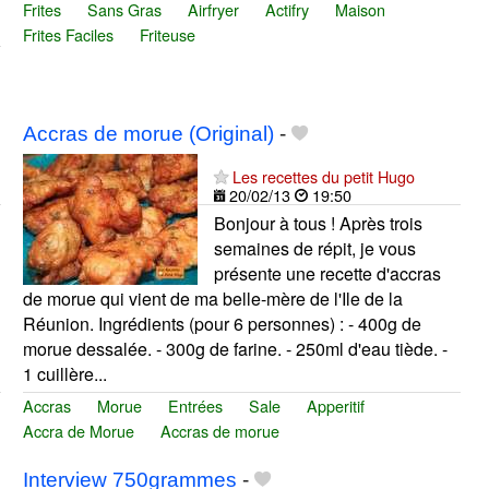
Frites
Sans Gras
Airfryer
Actifry
Maison
Frites Faciles
Friteuse
Accras de morue (Original)
-
Les recettes du petit Hugo
20/02/13
19:50
Bonjour à tous ! Après trois
semaines de répit, je vous
présente une recette d'accras
de morue qui vient de ma belle-mère de l'Ile de la
Réunion. Ingrédients (pour 6 personnes) : - 400g de
morue dessalée. - 300g de farine. - 250ml d'eau tiède. -
1 cuillère...
Accras
Morue
Entrées
Sale
Apperitif
Accra de Morue
Accras de morue
Interview 750grammes
-