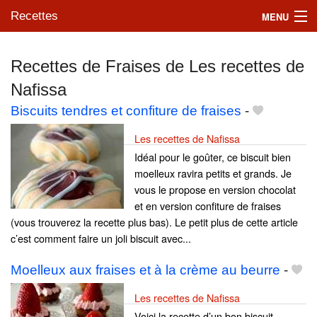
Recettes
MENU
Recettes de Fraises de Les recettes de
Nafissa
Mes blogs préférés
Biscuits tendres et confiture de fraises
-
Les recettes de Nafissa
Idéal pour le goûter, ce biscuit bien
moelleux ravira petits et grands. Je
vous le propose en version chocolat
et en version confiture de fraises
(vous trouverez la recette plus bas). Le petit plus de cette article
c’est comment faire un joli biscuit avec...
Moelleux aux fraises et à la crème au beurre
-
Les recettes de Nafissa
Voici la recette d’un bon biscuit