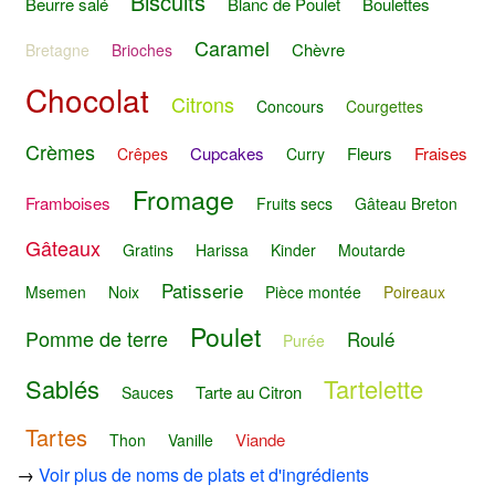
Biscuits
Beurre salé
Blanc de Poulet
Boulettes
Caramel
Chèvre
Bretagne
Brioches
Chocolat
Citrons
Concours
Courgettes
Crèmes
Cupcakes
Fleurs
Fraises
Crêpes
Curry
Fromage
Framboises
Fruits secs
Gâteau Breton
Gâteaux
Gratins
Harissa
Kinder
Moutarde
Patisserie
Msemen
Noix
Pièce montée
Poireaux
Poulet
Pomme de terre
Roulé
Purée
Sablés
Tartelette
Tarte au Citron
Sauces
Tartes
Viande
Thon
Vanille
→
Voir plus de noms de plats et d'ingrédients