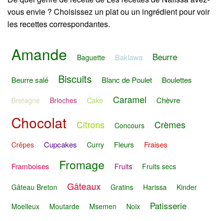
vous envie ? Choisissez un plat ou un ingrédient pour voir
les recettes correspondantes.
Amande
Beurre
Baklawa
Baguette
Biscuits
Beurre salé
Blanc de Poulet
Boulettes
Caramel
Chèvre
Bretagne
Brioches
Cake
Chocolat
Citrons
Crèmes
Concours
Cupcakes
Fleurs
Fraises
Crêpes
Curry
Fromage
Framboises
Fruits
Fruits secs
Gâteaux
Gâteau Breton
Gratins
Harissa
Kinder
Patisserie
Moelleux
Moutarde
Msemen
Noix