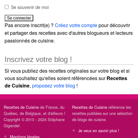
Se souvenir de moi
Pas encore inscrit(e) ?
Créez votre compte
pour découvrir
et partager des recettes avec d'autres blogueurs et lecteurs
passionnés de cuisine.
Inscrivez votre blog !
Si vous publiez des recettes originales sur votre blog et si
vous souhaitez qu'elles soient référencées sur
Recettes
de Cuisine
,
proposez votre blog
!
Recettes de Cuisine
de France, du
Recettes de Cuisine
référence les
Québec, de Belgique, et d'ailleurs !
recettes publiées sur une sélection
Copyright © 2010 - 2024 Stéphane
de blogs de cuisine.
Gigandet
Je veux en savoir plus !
Mentions légales