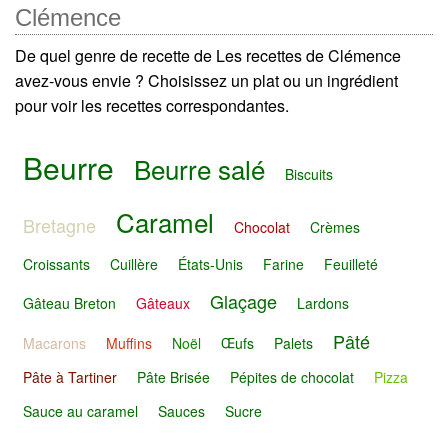
Clémence
De quel genre de recette de Les recettes de Clémence
avez-vous envie ? Choisissez un plat ou un ingrédient
pour voir les recettes correspondantes.
Beurre
Beurre salé
Biscuits
Caramel
Bretagne
Chocolat
Crèmes
Croissants
Cuillère
États-Unis
Farine
Feuilleté
Glaçage
Gâteau Breton
Gâteaux
Lardons
Pâté
Macarons
Muffins
Noël
Œufs
Palets
Pâte à Tartiner
Pâte Brisée
Pépites de chocolat
Pizza
Sauce au caramel
Sauces
Sucre