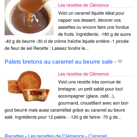
Les recettes de Clémence
Voici un caramel liquide idéal pour
napper vos dessert, décorer vos
assiettes ou encore faire une fondue
de fruits. Ingrédients: -180 g de sucre
-40 g de beurre -30 cl de crème fraîche liquide entière -1 pincée
de fleur de sel Recette : Laissez fondre le...
Palets bretons au caramel au beurre sale
-
Les recettes de Clémence
Voici une recette très connue de
bretagne, un petit sablé pour tout
accompagner (glace, café...),
gourmand, croustillant avec son bon
gout beurré mais aussi caramélisé grâce au caramel au beure
salé. Ingrédients pour 12 palets : -120 g de farine -70 g de...
Recettes
›
Les recettes de Clémence
›
Caramel