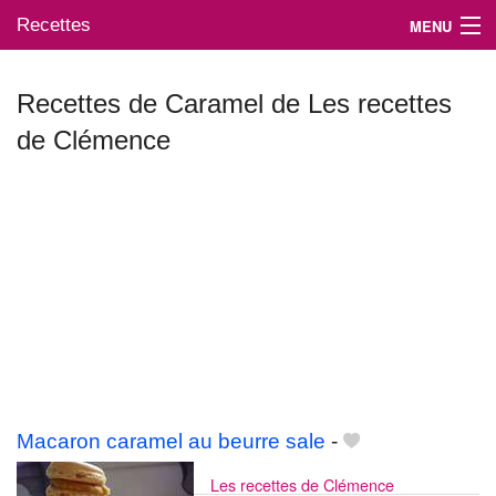
Recettes
MENU
Recettes de Caramel de Les recettes
de Clémence
Mes blogs préférés
Macaron caramel au beurre sale
-
Les recettes de Clémence