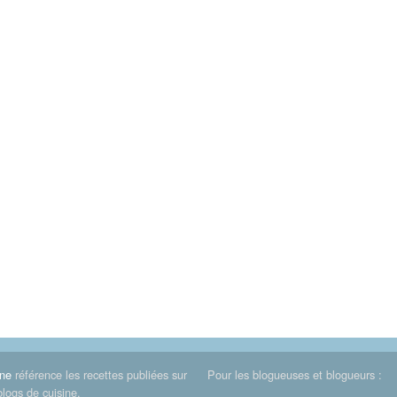
ine
référence les recettes publiées sur
Pour les blogueuses et blogueurs :
blogs de cuisine.