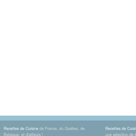
Recettes de Cuisine
de France, du Québec, de
Recettes de Cuis
Belgique, et d'ailleurs !
une sélection de 