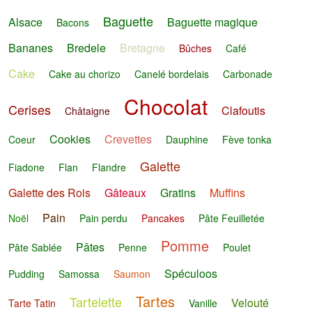
Baguette
Alsace
Baguette magique
Bacons
Bananes
Bredele
Bretagne
Bûches
Café
Cake
Cake au chorizo
Canelé bordelais
Carbonade
Chocolat
Cerises
Clafoutis
Châtaigne
Cookies
Crevettes
Coeur
Dauphine
Fève tonka
Galette
Fiadone
Flan
Flandre
Galette des Rois
Gâteaux
Gratins
Muffins
Pain
Noël
Pain perdu
Pancakes
Pâte Feuilletée
Pomme
Pâtes
Pâte Sablée
Penne
Poulet
Spéculoos
Pudding
Samossa
Saumon
Tartes
Tartelette
Velouté
Tarte Tatin
Vanille