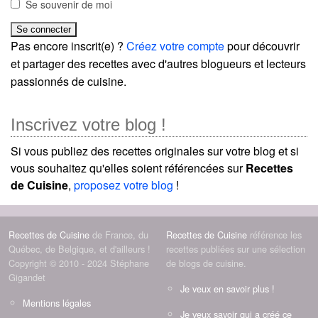
Se souvenir de moi
Pas encore inscrit(e) ?
Créez votre compte
pour découvrir
et partager des recettes avec d'autres blogueurs et lecteurs
passionnés de cuisine.
Inscrivez votre blog !
Si vous publiez des recettes originales sur votre blog et si
vous souhaitez qu'elles soient référencées sur
Recettes
de Cuisine
,
proposez votre blog
!
Recettes de Cuisine
de France, du
Recettes de Cuisine
référence les
Québec, de Belgique, et d'ailleurs !
recettes publiées sur une sélection
Copyright © 2010 - 2024 Stéphane
de blogs de cuisine.
Gigandet
Je veux en savoir plus !
Mentions légales
Je veux savoir qui a créé ce