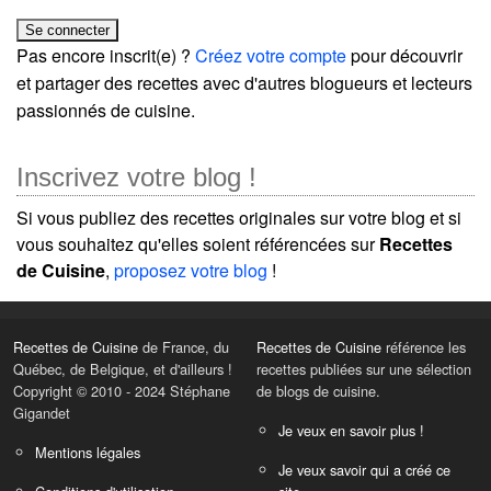
Pas encore inscrit(e) ?
Créez votre compte
pour découvrir
et partager des recettes avec d'autres blogueurs et lecteurs
passionnés de cuisine.
Inscrivez votre blog !
Si vous publiez des recettes originales sur votre blog et si
vous souhaitez qu'elles soient référencées sur
Recettes
de Cuisine
,
proposez votre blog
!
Recettes de Cuisine
de France, du
Recettes de Cuisine
référence les
Québec, de Belgique, et d'ailleurs !
recettes publiées sur une sélection
Copyright © 2010 - 2024 Stéphane
de blogs de cuisine.
Gigandet
Je veux en savoir plus !
Mentions légales
Je veux savoir qui a créé ce