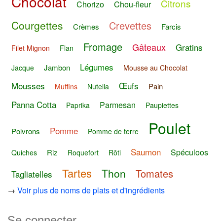
Chocolat
Citrons
Chorizo
Chou-fleur
Courgettes
Crevettes
Crèmes
Farcis
Fromage
Gâteaux
Gratins
Filet Mignon
Flan
Légumes
Jambon
Jacque
Mousse au Chocolat
Mousses
Œufs
Pain
Muffins
Nutella
Panna Cotta
Parmesan
Paprika
Paupiettes
Poulet
Pomme
Poivrons
Pomme de terre
Saumon
Spéculoos
Riz
Quiches
Roquefort
Rôti
Tartes
Thon
Tomates
Tagliatelles
→
Voir plus de noms de plats et d'ingrédients
Se connecter