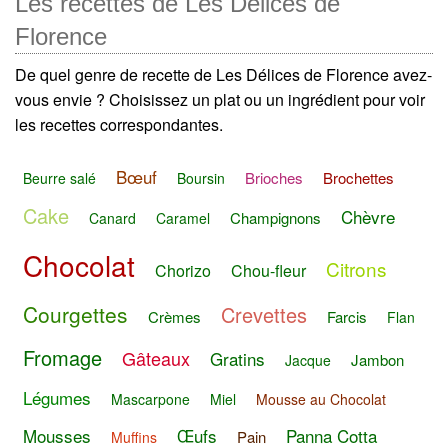
Les recettes de Les Délices de
Florence
De quel genre de recette de Les Délices de Florence avez-
vous envie ? Choisissez un plat ou un ingrédient pour voir
les recettes correspondantes.
Bœuf
Brioches
Brochettes
Beurre salé
Boursin
Cake
Chèvre
Champignons
Canard
Caramel
Chocolat
Citrons
Chorizo
Chou-fleur
Courgettes
Crevettes
Crèmes
Farcis
Flan
Fromage
Gâteaux
Gratins
Jambon
Jacque
Légumes
Mascarpone
Miel
Mousse au Chocolat
Mousses
Œufs
Panna Cotta
Pain
Muffins