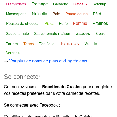
Fromage
Framboises
Ganache
Gâteaux
Ketchup
Noisette
Pain
Patate douce
Pâté
Mascarpone
Pomme
Pralines
Pépites de chocolat
Poire
Pizza
Sauces
Sauce tomate
Sauce tomate maison
Steak
Tomates
Vanille
Tartes
Tartare
Tartiflette
Verrines
→
Voir plus de noms de plats et d'ingrédients
Se connecter
Connectez-vous sur
Recettes de Cuisine
pour enregistrer
vos recettes préférées dans votre carnet de recettes.
Se connecter avec Facebook :
Ou utilisez votre compte sur Recettes de Cuisine :