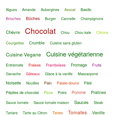
Basilic
Algues
Amande
Aubergines
Avocat
Bûches
Brioches
Burger
Cannelle
Champignons
Chocolat
Chèvre
Citrons
Chou
Chou kale
Crumble
Courgettes
Cuisine sans gluten
Cuisine végétarienne
Cuisine Vegane
Fromage
Entremets
Fraises
Framboises
Fruits
Ganache
Gâteaux
Glace à la vanille
Mascarpone
Noisette
Pain
Patate douce
Pâté
Nouilles
Pomme
Pralines
Pépites de chocolat
Poire
Pizza
Sauces
Sauce tomate
Sauce tomate maison
Steak
Tomates
Vanille
Tartes
Tartare
Tarte au Citron