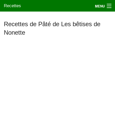
Recettes
MENU
Recettes de Pâté de Les bêtises de
Nonette
Mes blogs préférés