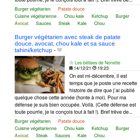
Burger végétarien
Patate douce
Cuisine végétarienne
Chou kale
Ketchup
Burger
Avocat
Sauces
Steak
Kale
Chou
Burger végétarien avec steak de patate
douce, avocat, chou kale et sa sauce
tahini/ketchup
-
Les bêtises de Nonette
14/12/21
19:23
On est mi-décembre, il est
temps que je poste une recette
histoire de dire que j’ai publié
quelque chose cette année (honte à moi). Pour ma
défense je suis bien occupée. Voilà. (Cette défense est
toute pourrie, je le conçois tout à fait !). Bref trêve de...
Burger végétarien
Patate douce
Cuisine végétarienne
Chou kale
Ketchup
Burger
Avocat
Steak
Sauces
Kale
Chou