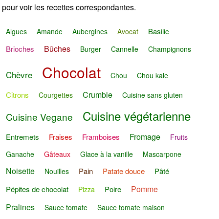
pour voir les recettes correspondantes.
Basilic
Algues
Amande
Aubergines
Avocat
Bûches
Brioches
Burger
Cannelle
Champignons
Chocolat
Chèvre
Chou
Chou kale
Crumble
Citrons
Courgettes
Cuisine sans gluten
Cuisine végétarienne
Cuisine Vegane
Fromage
Entremets
Fraises
Framboises
Fruits
Ganache
Gâteaux
Glace à la vanille
Mascarpone
Noisette
Pain
Patate douce
Pâté
Nouilles
Pomme
Pépites de chocolat
Poire
Pizza
Pralines
Sauce tomate
Sauce tomate maison