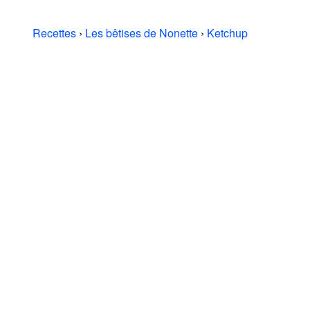
Recettes
›
Les bêtises de Nonette
›
Ketchup