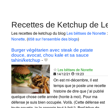
Recettes de Ketchup de Le
Les recettes de ketchup du blog
Les bêtises de Nonette
:
Nonette
. (
658 sur l'ensemble des blogs
)
Burger végétarien avec steak de patate
douce, avocat, chou kale et sa sauce
tahini/ketchup
-
Les bêtises de Nonette
14/12/21
19:23
On est mi-décembre, il est
temps que je poste une recette
histoire de dire que j’ai publié
quelque chose cette année (honte à moi). Pour ma
défense je suis bien occupée. Voilà. (Cette défense est
toute pourrie, je le conçois tout à fait !). Bref trêve de...