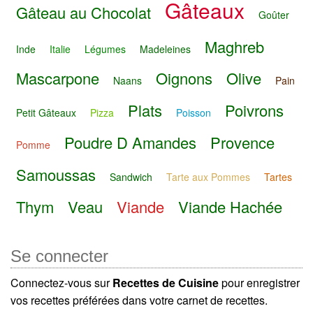
Gâteaux
Gâteau au Chocolat
Goûter
Maghreb
Inde
Italie
Légumes
Madeleines
Mascarpone
Oignons
Olive
Naans
Pain
Plats
Poivrons
Petit Gâteaux
Pizza
Poisson
Poudre D Amandes
Provence
Pomme
Samoussas
Sandwich
Tarte aux Pommes
Tartes
Thym
Veau
Viande
Viande Hachée
Se connecter
Connectez-vous sur
Recettes de Cuisine
pour enregistrer
vos recettes préférées dans votre carnet de recettes.