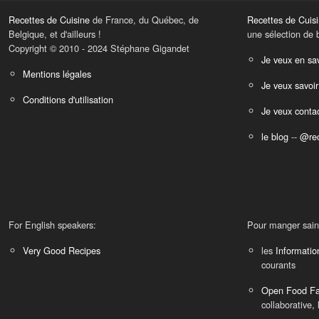
Recettes de Cuisine
de France, du Québec, de
Recettes de Cuis
Belgique, et d'ailleurs !
une sélection de 
Copyright © 2010 - 2024 Stéphane Gigandet
Je veux en sav
Mentions légales
Je veux savoir
Conditions d'utilisation
Je veux contac
le blog
--
@rec
For English speakers:
Pour manger sain
Very Good Recipes
les
Informatio
courants
Open Food Fa
collaborative, 