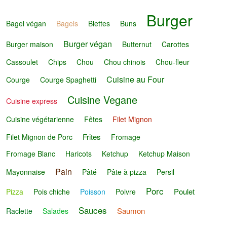
Burger
Bagel végan
Bagels
Blettes
Buns
Burger végan
Burger maison
Butternut
Carottes
Cassoulet
Chips
Chou
Chou chinois
Chou-fleur
Cuisine au Four
Courge
Courge Spaghetti
Cuisine Vegane
Cuisine express
Cuisine végétarienne
Fêtes
Filet Mignon
Frites
Filet Mignon de Porc
Fromage
Fromage Blanc
Haricots
Ketchup
Ketchup Maison
Pain
Mayonnaise
Pâté
Pâte à pizza
Persil
Porc
Poulet
Pizza
Pois chiche
Poisson
Poivre
Sauces
Saumon
Raclette
Salades