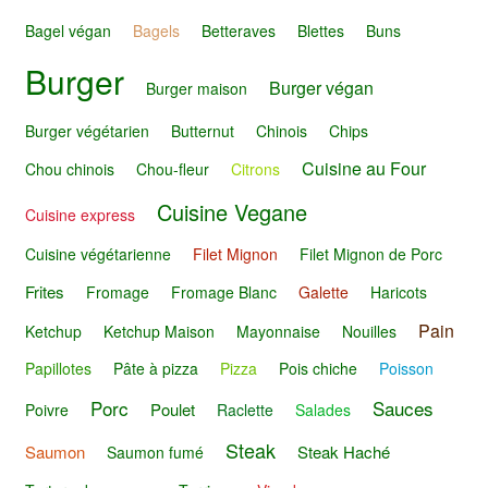
Bagel végan
Bagels
Betteraves
Blettes
Buns
Burger
Burger végan
Burger maison
Burger végétarien
Butternut
Chinois
Chips
Cuisine au Four
Chou chinois
Chou-fleur
Citrons
Cuisine Vegane
Cuisine express
Cuisine végétarienne
Filet Mignon
Filet Mignon de Porc
Frites
Fromage
Fromage Blanc
Galette
Haricots
Pain
Ketchup
Ketchup Maison
Mayonnaise
Nouilles
Papillotes
Pâte à pizza
Pizza
Pois chiche
Poisson
Porc
Sauces
Poulet
Poivre
Raclette
Salades
Steak
Saumon
Steak Haché
Saumon fumé