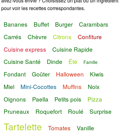
avez-vous envie ? Choisissez un plat ou un ingrédient
pour voir les recettes correspondantes.
Bananes
Buffet
Burger
Carambars
Carrés
Chèvre
Citrons
Confiture
Cuisine express
Cuisine Rapide
Cuisine Santé
Dinde
Été
Famille
Fondant
Goûter
Halloween
Kiwis
Miel
Mini-Cocottes
Muffins
Noix
Oignons
Paella
Petits pois
Pizza
Pruneaux
Roquefort
Roulé
Surprise
Tartelette
Tomates
Vanille