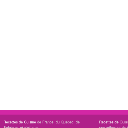
Recettes de Cuisine
de France, du Québec, de
Recettes de Cuis
Belgique, et d'ailleurs !
une sélection de 