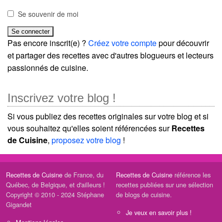
Se souvenir de moi
Pas encore inscrit(e) ?
Créez votre compte
pour découvrir
et partager des recettes avec d'autres blogueurs et lecteurs
passionnés de cuisine.
Inscrivez votre blog !
Si vous publiez des recettes originales sur votre blog et si
vous souhaitez qu'elles soient référencées sur
Recettes
de Cuisine
,
proposez votre blog
!
Recettes de Cuisine
de France, du
Recettes de Cuisine
référence les
Québec, de Belgique, et d'ailleurs !
recettes publiées sur une sélection
Copyright © 2010 - 2024 Stéphane
de blogs de cuisine.
Gigandet
Je veux en savoir plus !