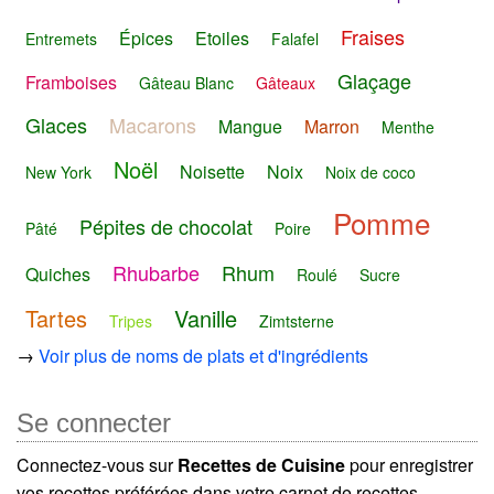
Fraises
Épices
Etoiles
Entremets
Falafel
Glaçage
Framboises
Gâteau Blanc
Gâteaux
Glaces
Macarons
Mangue
Marron
Menthe
Noël
Noisette
Noix
New York
Noix de coco
Pomme
Pépites de chocolat
Pâté
Poire
Rhubarbe
Rhum
Quiches
Roulé
Sucre
Tartes
Vanille
Tripes
Zimtsterne
→
Voir plus de noms de plats et d'ingrédients
Se connecter
Connectez-vous sur
Recettes de Cuisine
pour enregistrer
vos recettes préférées dans votre carnet de recettes.