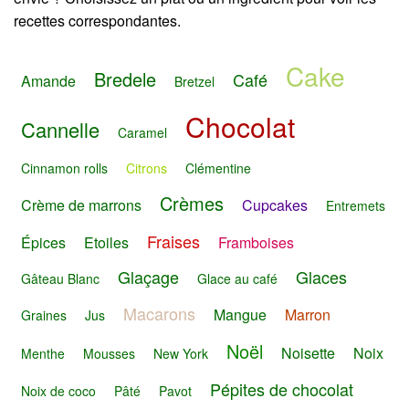
recettes correspondantes.
Cake
Bredele
Café
Amande
Bretzel
Chocolat
Cannelle
Caramel
Cinnamon rolls
Citrons
Clémentine
Crèmes
Crème de marrons
Cupcakes
Entremets
Fraises
Épices
Etoiles
Framboises
Glaçage
Glaces
Gâteau Blanc
Glace au café
Macarons
Mangue
Marron
Graines
Jus
Noël
Noisette
Noix
Menthe
Mousses
New York
Pépites de chocolat
Noix de coco
Pâté
Pavot