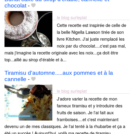
chocolat
-
le blog surleplat
Cette recette est inspirée de celle de
la belle Nigella Lawson tirée de son
livre Kitchen. J'ai juste remplacé les
noix par du chocolat....c'est pas mal,
mais j'imagine la recette originale avec les noix...ça doit être
top...allié au sirop d'érable et à...
Tiramisu d'automne.....aux pommes et à la
cannelle
-
le blog surleplat
J'adore varier la recette de mon
fameux tiramisu et y introduire des
fruits de saison. Je l'ai fait aux
framboises....et c'est maintenant
devenu un de mes classiques. Je l'ai tenté à la rhubarbe et ça a
été un succès ! Aujourd'hui, voilà ma recette de tiramisu...