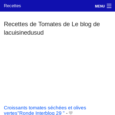
Recettes
MENU
Recettes de Tomates de Le blog de
lacuisinedusud
Mes blogs préférés
Croissants tomates séchées et olives
vertes"Ronde Interblog 29 "
-