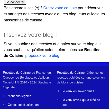
Pas encore inscrit(e) ?
Créez votre compte
pour découvrir
et partager des recettes avec d'autres blogueurs et lecteurs
passionnés de cuisine.
Inscrivez votre blog !
Si vous publiez des recettes originales sur votre blog et si
vous souhaitez qu'elles soient référencées sur
Recettes
de Cuisine
,
proposez votre blog
!
Recettes de Cuisine
de France, du
Recettes de Cuisine
référence les
Québec, de Belgique, et d'ailleurs !
recettes publiées sur une sélection
Copyright © 2010 - 2024 Stéphane
de blogs de cuisine.
Gigandet
Je veux en savoir plus !
Mentions légales
Je veux savoir qui a créé ce
Conditions d'utilisation
site.