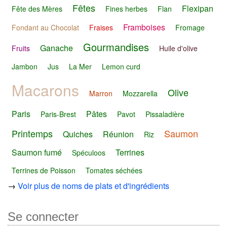
Fêtes
Flexipan
Fête des Mères
Fines herbes
Flan
Framboises
Fondant au Chocolat
Fraises
Fromage
Gourmandises
Ganache
Fruits
Huile d'olive
Jambon
Jus
La Mer
Lemon curd
Macarons
Olive
Marron
Mozzarella
Paris
Pâtes
Paris-Brest
Pavot
Pissaladière
Printemps
Saumon
Quiches
Réunion
Riz
Saumon fumé
Terrines
Spéculoos
Terrines de Poisson
Tomates séchées
→
Voir plus de noms de plats et d'ingrédients
Se connecter