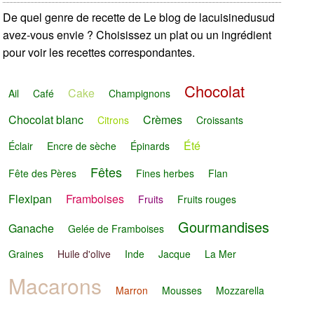
De quel genre de recette de Le blog de lacuisinedusud
avez-vous envie ? Choisissez un plat ou un ingrédient
pour voir les recettes correspondantes.
Chocolat
Cake
Ail
Café
Champignons
Chocolat blanc
Crèmes
Citrons
Croissants
Été
Éclair
Encre de sèche
Épinards
Fêtes
Fête des Pères
Fines herbes
Flan
Flexipan
Framboises
Fruits
Fruits rouges
Gourmandises
Ganache
Gelée de Framboises
Graines
Huile d'olive
Inde
Jacque
La Mer
Macarons
Marron
Mousses
Mozzarella