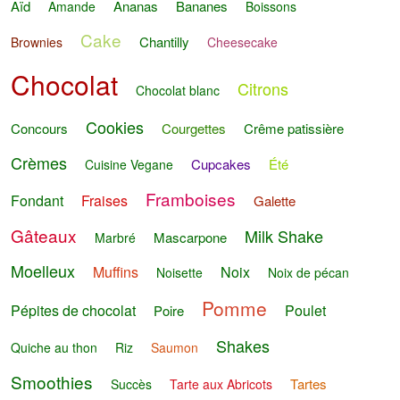
Aïd
Ananas
Bananes
Amande
Boissons
Cake
Chantilly
Brownies
Cheesecake
Chocolat
Citrons
Chocolat blanc
Cookies
Concours
Courgettes
Crême patissière
Crèmes
Cupcakes
Été
Cuisine Vegane
Framboises
Fondant
Fraises
Galette
Gâteaux
Milk Shake
Mascarpone
Marbré
Moelleux
Muffins
Noix
Noisette
Noix de pécan
Pomme
Pépites de chocolat
Poulet
Poire
Shakes
Quiche au thon
Riz
Saumon
Smoothies
Tartes
Succès
Tarte aux Abricots