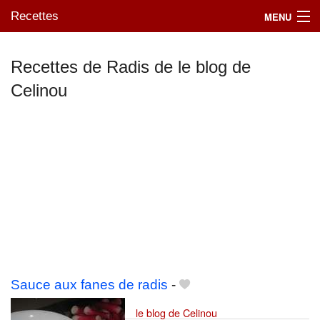
Recettes
MENU
Recettes de Radis de le blog de
Celinou
Mes blogs préférés
Sauce aux fanes de radis
-
le blog de Celinou