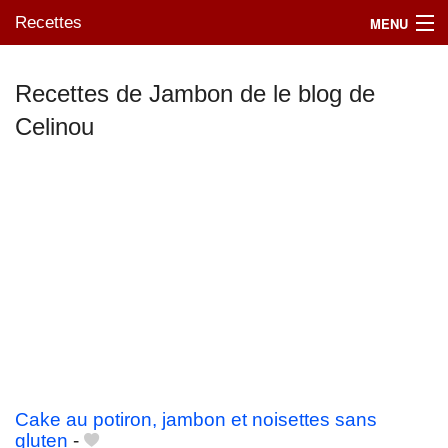
Recettes
MENU
Recettes de Jambon de le blog de
Celinou
Mes blogs préférés
Cake au potiron, jambon et noisettes sans
gluten
-