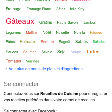
Fromage
Fromage Blanc
Gâteau Hello Kitty
Gâteaux
Gratins
Haute-Savoie
Jambon
Noël
Légumes
Muffins
Noisette
Nutella
Pâques
Poireaux
Sablés
Pomme
Pâtes
Ragoût
Salades
Tartes
Soja
Sauces
Soupe
Saumon
Savoie
Tomates
Verrines
→
Voir plus de noms de plats et d'ingrédients
Se connecter
Connectez-vous sur
Recettes de Cuisine
pour enregistrer
vos recettes préférées dans votre carnet de recettes.
Se connecter avec Facebook :